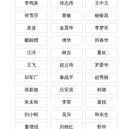
李鸣泉
张志伟
王中立
张雪芬
黄敏
杨银昌
袁波
金震华
李梦菲
鄒錦熠
傅华
田春华
汪洋
林吉
董欢
王飞
赵云琦
罗爱华
邱军厂
秦战平
赵秀丽
燕新旗
吕安居
程璐
朱未和
李荣
葛锐
刘小刚
吴兴
韩东生
董增强
刘艳红
郭华