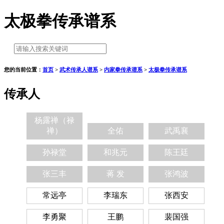
太极拳传承谱系
您的当前位置：
首页
>
武术传承人谱系
>
内家拳传承谱系
>
太极拳传承谱系
传承人
杨露禅（禄
禅）
全佑
武禹襄
孙禄堂
和兆元
陈王廷
张三丰
蒋 发
张鸿波
常远亭
李瑞东
张西安
李勇聚
王鹏
裴国强