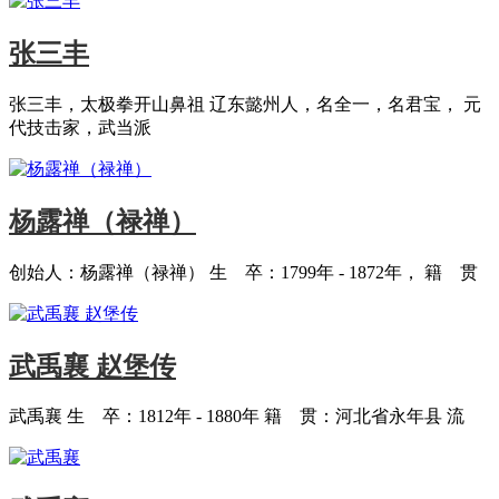
张三丰
张三丰，太极拳开山鼻祖 辽东懿州人，名全一，名君宝， 元
代技击家，武当派
杨露禅（禄禅）
创始人：杨露禅（禄禅） 生 卒：1799年 - 1872年， 籍 贯
武禹襄 赵堡传
武禹襄 生 卒：1812年 - 1880年 籍 贯：河北省永年县 流