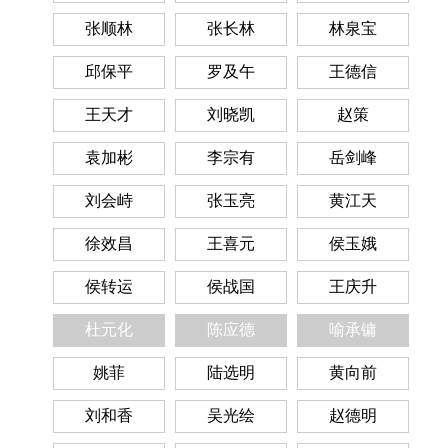
张顺林
张长林
林泉宝
邱保平
罗及午
王德信
王天才
刘晓凯
赵策
袁加彬
李宗有
岳剑峰
刘会峙
张玉亮
黄江天
徐效昌
王喜元
侯玉娥
侯转运
侯战国
王庆升
杜元化
陈应德
喻承镛
姚菲
陆选明
黄向前
刘和香
吴光绘
赵德明