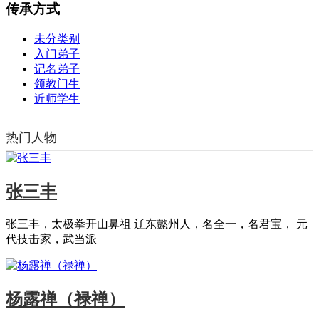
传承方式
未分类别
入门弟子
记名弟子
领教门生
近师学生
热门人物
张三丰
张三丰，太极拳开山鼻祖 辽东懿州人，名全一，名君宝， 元
代技击家，武当派
杨露禅（禄禅）