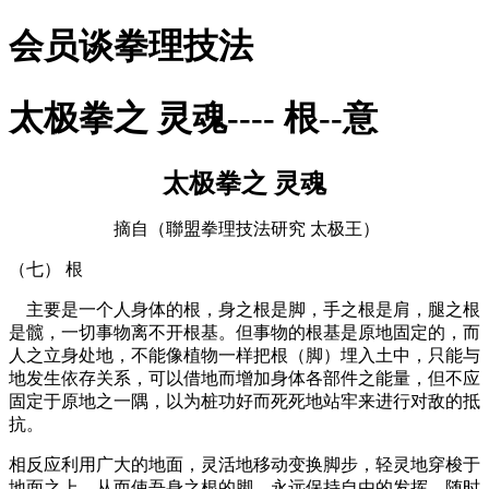
会员谈拳理技法
太极拳之 灵魂---- 根--意
太极拳之 灵魂
摘自（聯盟拳理技法研究 太极王）
（七） 根
主要是一个人身体的根，身之根是脚，手之根是肩，腿之根
是髋，一切事物离不开根基。但事物的根基是原地固定的，而
人之立身处地，不能像植物一样把根（脚）埋入土中，只能与
地发生依存关系，可以借地而增加身体各部件之能量，但不应
固定于原地之一隅，以为桩功好而死死地站牢来进行对敌的抵
抗。
相反应利用广大的地面，灵活地移动变换脚步，轻灵地穿梭于
地面之上。从而使吾身之根的脚，永远保持自由的发挥，随时