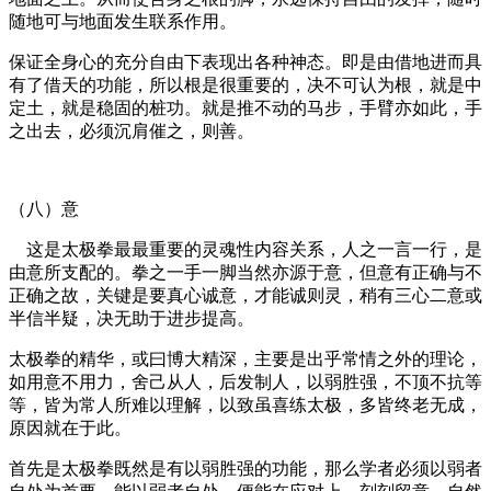
随地可与地面发生联系作用。
保证全身心的充分自由下表现出各种神态。即是由借地进而具
有了借天的功能，所以根是很重要的，决不可认为根，就是中
定土，就是稳固的桩功。就是推不动的马步，手臂亦如此，手
之出去，必须沉肩催之，则善。
（八）意
这是太极拳最最重要的灵魂性内容关系，人之一言一行，是
由意所支配的。拳之一手一脚当然亦源于意，但意有正确与不
正确之故，关键是要真心诚意，才能诚则灵，稍有三心二意或
半信半疑，决无助于进步提高。
太极拳的精华，或曰博大精深，主要是出乎常情之外的理论，
如用意不用力，舍己从人，后发制人，以弱胜强，不顶不抗等
等，皆为常人所难以理解，以致虽喜练太极，多皆终老无成，
原因就在于此。
首先是太极拳既然是有以弱胜强的功能，那么学者必须以弱者