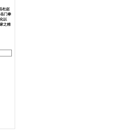
岳杜赵
和岳门拳
化以
家之精