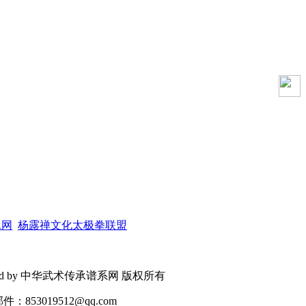
承网
杨露禅文化太极拳联盟
ved Powered by 中华武术传承谱系网 版权所有
853019512@qq.com