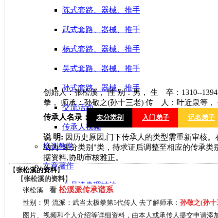
陈式套路、器械、推手
武式套路、器械、推手
杨式套路、器械、推手
吴式套路、器械、推手
孙式套路、器械、推手
创始人：张松溪， 性 别：男， 生 卒：1310--
拳， 师承：孙敬之(孙十三老) 传 人：叶近泉等，
交流活动
传承人名录：
未分类别
入门弟子
记名弟子
传承人视频
说 明:
因历史原因,门下传承人的类型需重新审核。
培训教学
纳为"未分类别"类，待求证后调整至相应的传承类
】
据资料,协助审核雅正。
文章著作
【
张松溪的资料
】
【
张松溪的资料
】
会员谈拳理技法
看
松溪派传承谱系
张松溪
性别：男 流派：武当太极拳第5代传人 去了解师承：
孙敬之(孙十
会员谈养生经
图片、视频和个人介绍等详细资料，由本人或承传人提交申请添