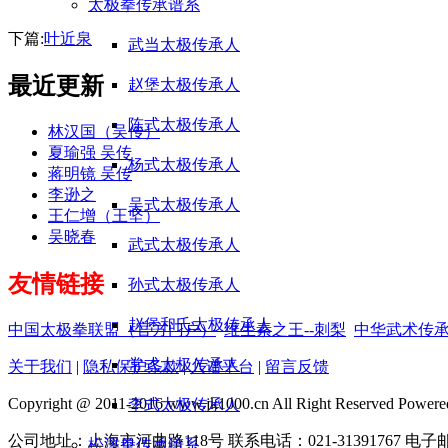
太极拳传承谱系
下篇:
叶近泉
武当太极传承人
最近更新
赵堡太极传承人
陈式太极传承人
林汉国（吴传）
夏瑜强 吴传
杨式太极传承人
蒋明镜 吴传
李逊之
吴式太极传承人
王仁增（王坚）
吴晓春
武式太极传承人
友情链接
孙式太极传承人
赵堡和氏太极传承人
中国太极拳联盟（官方门户）
维生素之王--刺梨
中华武术传
常式太极传承人
关于我们
|
隐私保护条款
|
入谱平台
|
留言反馈
Copyright @ 2011-2016 www.jk1000.cn All Right Reser
李式太极传承人
公司地址：上海市河曲路118号 联系电话：021-31391767 电子邮件：
松溪拳传承谱系