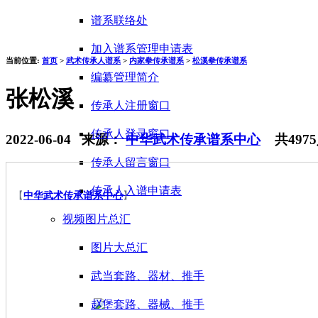
谱系联络处
加入谱系管理申请表
当前位置:
首页
>
武术传承人谱系
>
内家拳传承谱系
>
松溪拳传承谱系
编纂管理简介
张松溪
传承人注册窗口
传承人登录窗口
2022-06-04 来源：
中华武术传承谱系中心
共
4975
传承人留言窗口
传承人入谱申请表
【
中华武术传承谱系中心
】
视频图片总汇
图片大总汇
武当套路、器材、推手
赵堡套路、器械、推手