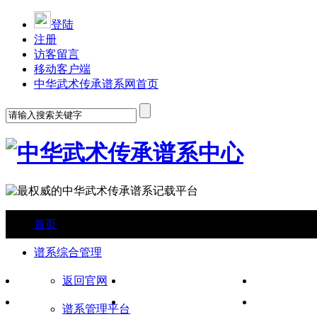
登陆
注册
访客留言
移动客户端
中华武术传承谱系网首页
首页
谱系综合管理
返回官网
古今名家明师榜
养生功法套路
各派拳架
武德武礼规范篇
推手散打较技
武术器械
谱系管理平台