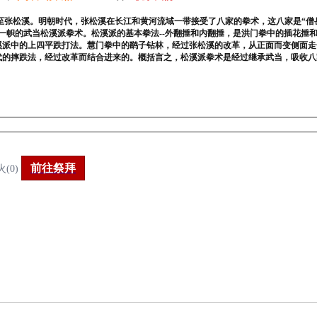
至张松溪。明朝时代，张松溪在长江和黄河流域一带接受了八家的拳术，这八家是“僧
一帜的武当松溪派拳术。松溪派的基本拳法--外翻捶和内翻捶，是洪门拳中的插花捶
溪派中的上四平跌打法。慧门拳中的鹞子钻林，经过张松溪的改革，从正面而变侧面走
代的摔跌法，经过改革而结合进来的。概括言之，松溪派拳术是经过继承武当，吸收八
前往祭拜
火(0)