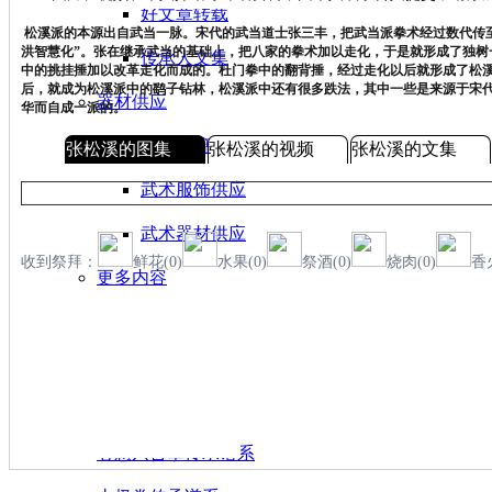
好文章转载
松溪派的本源出自武当一脉。宋代的武当道士张三丰，把武当派拳术经过数代传
洪智慧化”。张在继承武当的基础上，把八家的拳术加以走化，于是就形成了独树
传承人文集
中的挑挂捶加以改革走化而成的。杜门拳中的翻背捶，经过走化以后就形成了松
后，就成为松溪派中的鹞子钻林，松溪派中还有很多跌法，其中一些是来源于宋
器材供应
华而自成一派的。
武术书籍
张松溪的图集
张松溪的视频
张松溪的文集
武术服饰供应
武术器材供应
收到祭拜：
鲜花(0)
水果(0)
祭酒(0)
烧肉(0)
香
更多内容
各流派渊源
古今名师榜
内家拳传承谱系
心意六合拳传承谱系