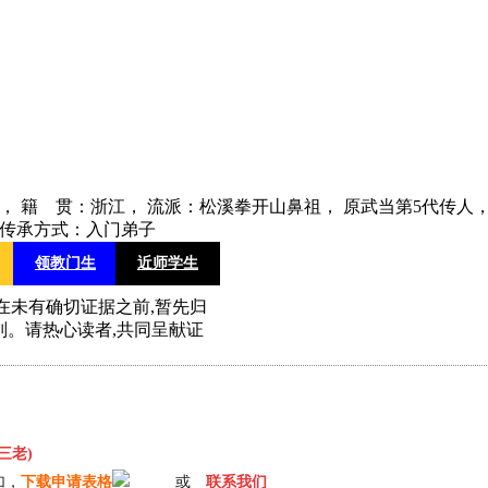
1394， 籍 贯：浙江， 流派：松溪拳开山鼻祖， 原武当第5代传
 传承方式：入门弟子
领教门生
近师学生
在未有确切证据之前,暂先归
别。请热心读者,共同呈献证
三老)
加，
下载申请表格
或
联系我们